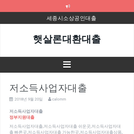
컨
텐
츠
세종시소상공인대출
로
바
8천만원대출
로
햇살론대환대출
가
농지대출
기
광진신용보증재단대출
신규사업자햇살론대출
평택사업자대출
저소득사업자대출
2018년 9월 20일
calomm
저소득사업자대출
정부지원대출
저소득사업자대출,저소득사업자대출 쉬운곳,저소득사업자대
출 빠른곳,저소득사업자대출 가능한곳,저소득사업자대출상품,