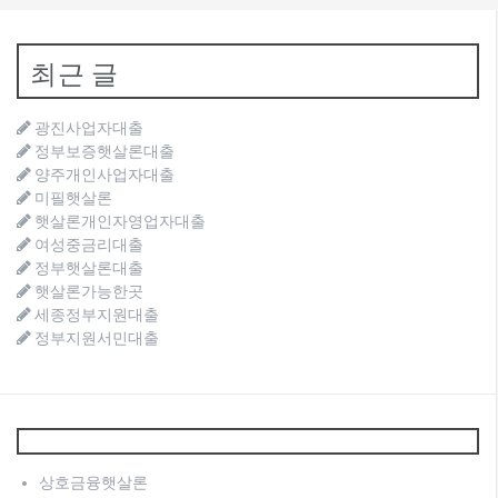
최근 글
광진사업자대출
정부보증햇살론대출
양주개인사업자대출
미필햇살론
햇살론개인자영업자대출
여성중금리대출
정부햇살론대출
햇살론가능한곳
세종정부지원대출
정부지원서민대출
상호금융햇살론