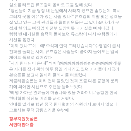
실소를 터트린 류즈캉이 곧바로 그들 앞에 섰다.
“당신들이 지금 당장 내 눈앞에서 사라져 줬으면 좋겠는데. 혹시
그러지 못할 이유가 있는 사람 있나?”류즈캉의 지랄 맞은 성격을
잘 알고 있는 고위 관리들과 협회임원들은 그 말이 끝나기가 무
섭게 한 명도 빠짐없이 전부 도망치듯 대기실을 빠져나갔다.
텅텅 빈 대기실을 흡족히 돌아보던 류즈캉이 다시 수행원에게
시선을 옮겼다.
“이제 됐나?””예… 예! 주석께 연락 드리겠습니다.”수행원이 급히
전화를 돌리는 사이, 류즈캉은 사람들이 쏟아져 들어오는 입국
게이트 쪽으로 걸어갔다.
“저기 헌터님이 온다!””찍어!”촤촤촤촤촤촤촤촤촤촤촤촤촤악!좋
은 자리를 잡기 위해 하루 종일 기다리고 있던 기자들이 저금리
환승론를 보고서 일제히 플래시를 터트렸다.
저금리환승론는 미리 전해 들었던 것과 조금 다른 공항의 분위
기에 의아한 시선으로 주변을 둘러보았다.
‘백 명 가까운 관료들이 마중나와 있을 거라더니…’동행한 한국
헌터협회 직원도 머리를 긁적거렸다.
안내를 맡기로 했던 중국 헌터협회의 직원까지 보이지 않으니
그로서는 무척 당황스러울 수밖에
정부지원햇살론
서민대환대출