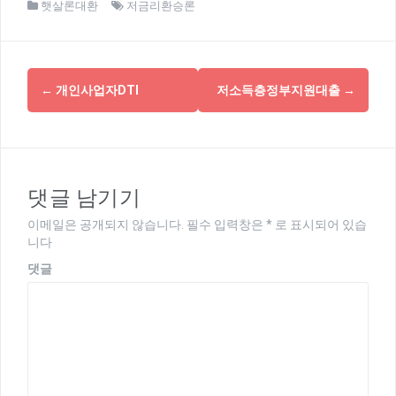
햇살론대환
저금리환승론
글
←
개인사업자DTI
저소득층정부지원대출
→
내
비
게
댓글 남기기
이
이메일은 공개되지 않습니다.
필수 입력창은
*
로 표시되어 있습
션
니다
댓글