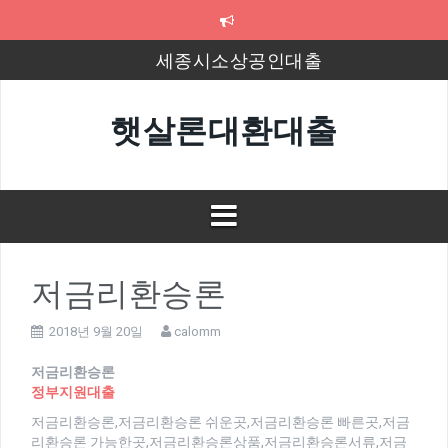
컨
텐
세종시소상공인대출
츠
로
8천만원대출
바
로
햇살론대환대출
농지대출
가
기
광진신용보증재단대출
신규사업자햇살론대출
평택사업자대출
저금리환승론
2018년 9월 20일
calomm
저금리환승론
정부지원대출
저금리환승론,저금리환승론 쉬운곳,저금리환승론 빠른곳,저금
리환승론 가능한곳,저금리환승론상품,저금리환승론서류,저금