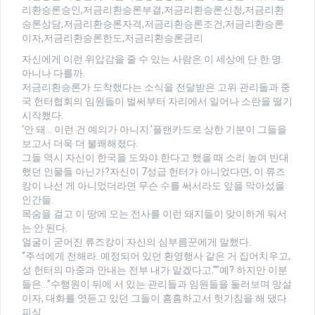
리환승론승인,저금리환승론부결,저금리환승론신청,저금리환
승론상담,저금리환승론자격,저금리환승론조건,저금리환승론
이자,저금리환승론한도,저금리환승론금리
자신에게 이런 위압감을 줄 수 있는 사람은 이 세상에 단 한 명.
아니나 다를까.
저금리환승론가 도착했다는 소식을 전달받은 고위 관리들과 중
국 헌터협회의 임원들이 벌써부터 자리에서 일어나 소란을 떨기
시작했다.
‘안 돼… 이런 건 예의가 아니지.’플랜카드로 상한 기분이 그들을
보고서 더욱 더 불쾌해졌다.
그들 역시 자신이 한국을 도와야 한다고 했을 때 소리 높여 반대
했던 인물들 아닌가?자신이 7성급 헌터가 아니었다면, 이 류즈
캉이 나선 게 아니었더라면 무슨 수를 써서라도 앞을 막아섰을
인간들.
목숨을 걸고 이 땅에 오는 전사를 이런 돼지들이 맞이하게 둬서
는 안 된다.
얼굴이 굳어진 류즈캉이 자신의 심부름꾼에게 말했다.
“주석에게 전해라. 예정되어 있던 환영행사 같은 거 집어치우고,
성 헌터의 마중과 안내는 전부 내가 맡겠다고.””예? 하지만 이분
들은…”수행원이 뒤에 서 있는 관리들과 임원들을 둘러보며 망설
이자, 대화를 엿듣고 있던 그들이 흠흠하고서 헛기침을 해 댔다.
피식.