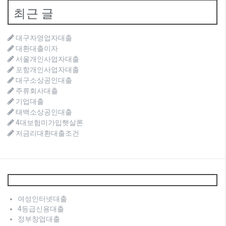
최근 글
대구자영업자대출
대환대출이자
서울개인사업자대출
포항개인사업자대출
대구소상공인대출
주류회사대출
기업대출
태백소상공인대출
4대보험미가입햇살론
저금리대환대출조건
여성인터넷대출
4등급신용대출
정부창업대출