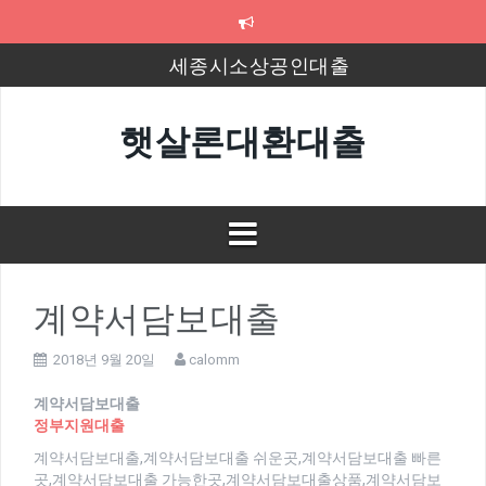
컨
텐
츠
세종시소상공인대출
로
바
8천만원대출
로
햇살론대환대출
가
농지대출
기
광진신용보증재단대출
신규사업자햇살론대출
평택사업자대출
계약서담보대출
2018년 9월 20일
calomm
계약서담보대출
정부지원대출
계약서담보대출,계약서담보대출 쉬운곳,계약서담보대출 빠른
곳,계약서담보대출 가능한곳,계약서담보대출상품,계약서담보