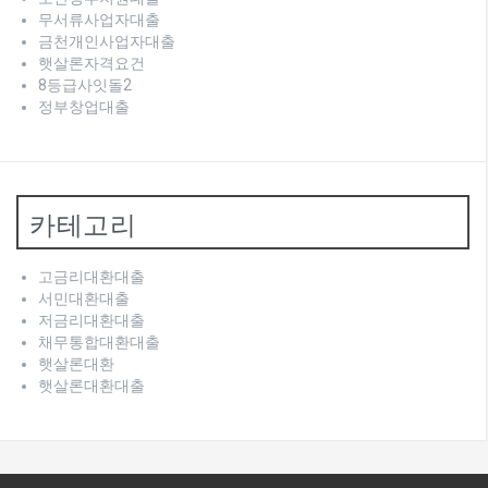
무서류사업자대출
금천개인사업자대출
햇살론자격요건
8등급사잇돌2
정부창업대출
카테고리
고금리대환대출
서민대환대출
저금리대환대출
채무통합대환대출
햇살론대환
햇살론대환대출