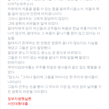
이까?도와주소서.
저희에게 저들을 멸할 수 있는 힘을 빌려주시옵소서. 저들의 목
을 잘라 당신의 안전에 바치겠나이다.
그러나 절대자는 그에게 응답하지 않았다.
그때 광휘의 파편들은 알게 되었다.
절대자에게 있어 자신들과 군주들의 싸움은 한낱 유흥거리에 지
나지 않으며, 절대자는 그 싸움이 끝나기를 원치 않고 있다는 사
실을.
절대자가 존재하는 한 전쟁은 영원히 끝나지 않는다는 사실을
깨닫고 그들은 깊이 절망했다.
절망은 분노가 되었고, 분노는 곧 증오로 바뀌었다.
그들은 이 의미 없는 싸움을 끝내기 위해 칼을 빼 들었다.
반란이었다.
계약서담보대출는 우주를 뒤덮은 병사들의 끝도 없는 행렬을 보
았다.
“맙소사…”그러나 멀리에 그들을 막아서는 한 무리의 병사들이
나타났다.
그림자 군주는 손을 뻗어 그 무리의 가장 앞, 여섯 장의 날개를 가
진 광휘의 파편을 가리켰다.
정부지원햇살론
서민대환대출