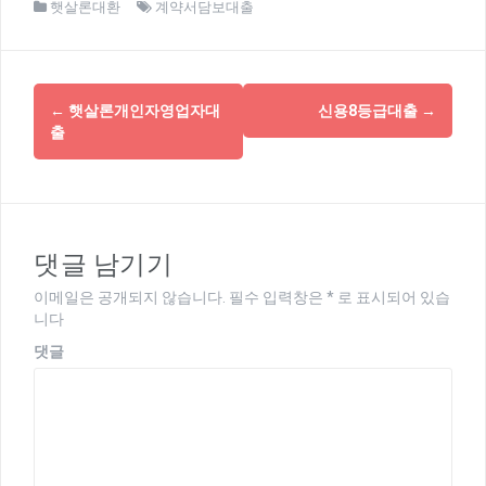
햇살론대환
계약서담보대출
글
←
햇살론개인자영업자대
신용8등급대출
→
출
내
비
게
댓글 남기기
이
션
이메일은 공개되지 않습니다.
필수 입력창은
*
로 표시되어 있습
니다
댓글