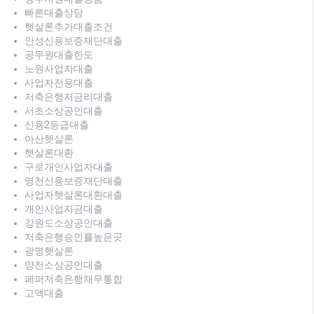
빠른대출상담
햇살론추가대출조건
안성신용보증재단대출
공무원대출한도
노원사업자대출
사업자전용대출
저축은행저금리대출
서초소상공인대출
신용2등급대출
아산햇살론
햇살론대환
구로개인사업자대출
영천신용보증재단대출
사업자햇살론대환대출
개인사업자금대출
강원도소상공인대출
저축은행승인률높은곳
광명햇살론
양천소상공인대출
페퍼저축은행채무통합
고액대출