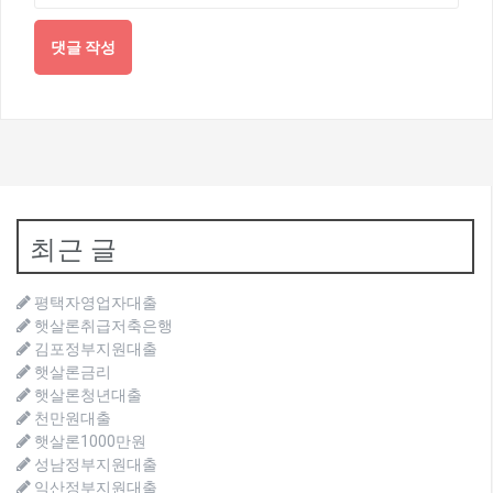
최근 글
평택자영업자대출
햇살론취급저축은행
김포정부지원대출
햇살론금리
햇살론청년대출
천만원대출
햇살론1000만원
성남정부지원대출
익산정부지원대출