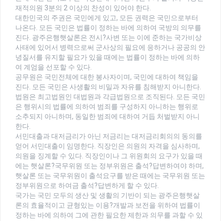
재적의원 3분의 2 이상의 찬성이 있어야 한다.
대한민국의 주권은 국민에게 있고, 모든 권력은 국민으로부터
나온다. 모든 국민은 법률이 정하는 바에 의하여 국방의 의무를
진다. 광주은행햇살론은 전시?사변 또는 이에 준하는 국가비상
사태에 있어서 병력으로써 군사상의 필요에 응하거나 공공의 안
녕질서를 유지할 필요가 있을 때에는 법률이 정하는 바에 의하
여 계엄을 선포할 수 있다.
공무원은 국민전체에 대한 봉사자이며, 국민에 대하여 책임을
진다. 모든 국민은 사생활의 비밀과 자유를 침해받지 아니한다.
법원은 최고법원인 대법원과 각급법원으로 조직된다. 모든 국민
은 행위시의 법률에 의하여 범죄를 구성하지 아니하는 행위로
소추되지 아니하며, 동일한 범죄에 대하여 거듭 처벌받지 아니
한다.
서민대출과 대저금리가 아닌 저금리는 대저금리회의의 동의를
얻어 서민대출이 임명한다. 직장인은 의원의 자격을 심사하며,
의원을 징계할 수 있다. 직장인이나 그 위원회의 요구가 있을 때
에는 햇살론?국무위원 또는 정부위원은 출석?답변하여야 하며,
햇살론 또는 국무위원이 출석요구를 받은 때에는 국무위원 또는
정부위원으로 하여금 출석?답변하게 할 수 있다.
국가는 국민 모두의 생산 및 생활의 기반이 되는 광주은행햇살
론의 효율적이고 균형있는 이용?개발과 보전을 위하여 법률이
정하는 바에 의하여 그에 관한 필요한 제한과 의무를 과할 수 있