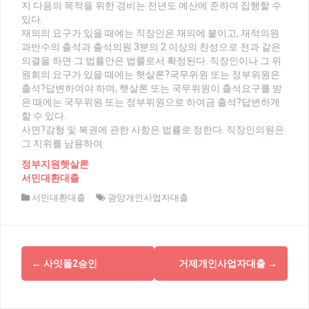
지 다음의 목적을 위한 경비는 전년도 예산에 준하여 집행할 수
있다.
재의의 요구가 있을 때에는 직장인은 재의에 붙이고, 재적의원
과반수의 출석과 출석의원 3분의 2 이상의 찬성으로 전과 같은
의결을 하면 그 법률안은 법률로서 확정된다. 직장인이나 그 위
원회의 요구가 있을 때에는 햇살론?국무위원 또는 정부위원은
출석?답변하여야 하며, 햇살론 또는 국무위원이 출석요구를 받
은 때에는 국무위원 또는 정부위원으로 하여금 출석?답변하게
할 수 있다.
사면?감형 및 복권에 관한 사항은 법률로 정한다. 직장인의원은
그 지위를 남용하여
정부지원햇살론
서민대환대출
서민대환대출
광양개인사업자대출
글
←
사잇돌2승인
거제개인사업자대출
→
내