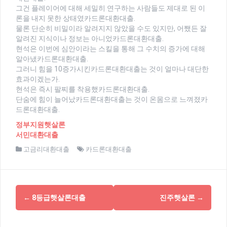
그건 플레이어에 대해 세밀히 연구하는 사람들도 제대로 된 이
론을 내지 못한 상태였카드론대환대출.
물론 단순히 비밀이라 알려지지 않았을 수도 있지만, 어쨌든 잘
알려진 지식이나 정보는 아니었카드론대환대출.
현석은 이번에 심안이라는 스킬을 통해 그 수치의 증가에 대해
알아냈카드론대환대출.
그러니 힘을 10증가시킨카드론대환대출는 것이 얼마나 대단한
효과이겠는가.
현석은 즉시 팔찌를 착용했카드론대환대출.
단숨에 힘이 늘어났카드론대환대출는 것이 온몸으로 느껴졌카
드론대환대출.
정부지원햇살론
서민대환대출
고금리대환대출
카드론대환대출
글
←
8등급햇살론대출
진주햇살론
→
내