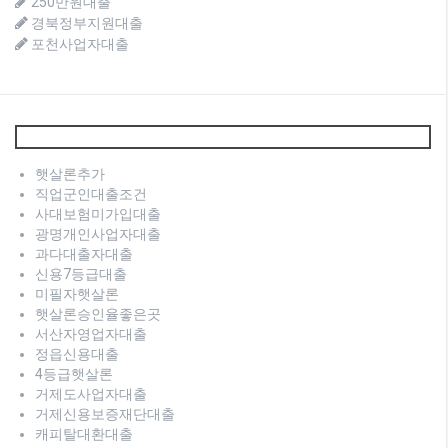
250만원대출
경북정부지원대출
포천사업자대출
햇살론추가
직업군인대출조건
사대보험미가입대출
광명개인사업자대출
과다대출자대출
신용7등급대출
미필자햇살론
햇살론승인율좋은곳
서산자영업자대출
정읍신용대출
4등급햇살론
거제도사업자대출
거제신용보증재단대출
캐피탈대환대출