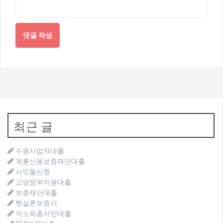
최근 글
수원사업자대출
계룡신용보증재단대출
사잇돌신청
고양정부지원대출
보증재단대출
햇살론보증서
저소득층서민대출