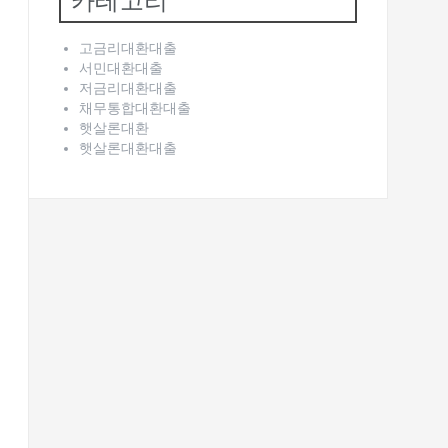
고금리대환대출
서민대환대출
저금리대환대출
채무통합대환대출
햇살론대환
햇살론대환대출