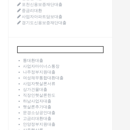
포천신용보증재단대출
중금리대환
사업자아파트담보대출
경기도신용보증재단대출
통대환대출
사업자마이너스통장
나주정부지원대출
여성채무통합대환대출
사업자햇살론서류
상가건물대출
직장인햇살론한도
하남사업자대출
햇살론추가대출
문경소상공인대출
고금리대환대출
안양정부지원대출