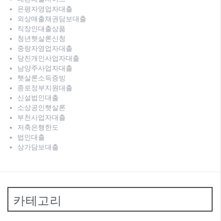
은평자영업자대출
외상매출채권담보대출
직장인대출상품
청년햇살론신청
중랑자영업자대출
당진개인사업자대출
남양주사업자대출
햇살론소득증빙
종로정부지원대출
신설법인대출
소상공인햇살론
부천사업자대출
저축은행한도
법인대출
상가담보대출
카테고리