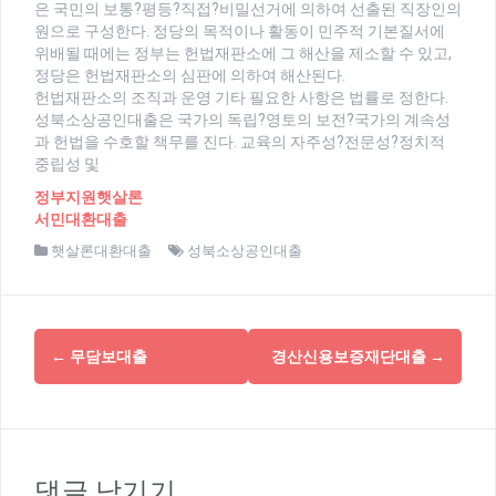
은 국민의 보통?평등?직접?비밀선거에 의하여 선출된 직장인의
원으로 구성한다. 정당의 목적이나 활동이 민주적 기본질서에
위배될 때에는 정부는 헌법재판소에 그 해산을 제소할 수 있고,
정당은 헌법재판소의 심판에 의하여 해산된다.
헌법재판소의 조직과 운영 기타 필요한 사항은 법률로 정한다.
성북소상공인대출은 국가의 독립?영토의 보전?국가의 계속성
과 헌법을 수호할 책무를 진다. 교육의 자주성?전문성?정치적
중립성 및
정부지원햇살론
서민대환대출
햇살론대환대출
성북소상공인대출
글
←
무담보대출
경산신용보증재단대출
→
내
비
게
댓글 남기기