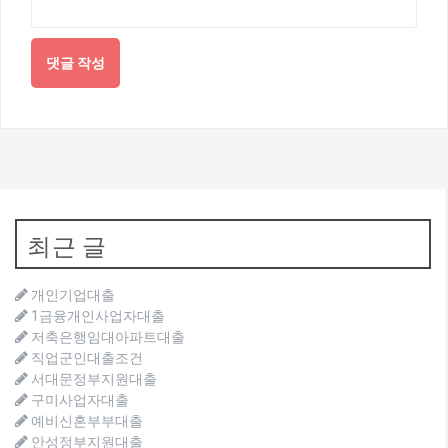
최근 글
개인기업대출
1금융개인사업자대출
저축은행임대아파트대출
직업군인대출조건
서대문정부지원대출
구미사업자대출
예비신혼부부대출
안성정부지원대출