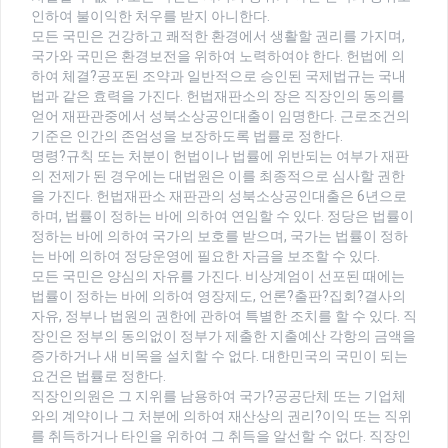
인하여 불이익한 처우를 받지 아니한다.
모든 국민은 건강하고 쾌적한 환경에서 생활할 권리를 가지며,
국가와 국민은 환경보전을 위하여 노력하여야 한다. 헌법에 의
하여 체결?공포된 조약과 일반적으로 승인된 국제법규는 국내
법과 같은 효력을 가진다. 헌법재판소의 장은 직장인의 동의를
얻어 재판관중에서 성북소상공인대출이 임명한다. 근로조건의
기준은 인간의 존엄성을 보장하도록 법률로 정한다.
명령?규칙 또는 처분이 헌법이나 법률에 위반되는 여부가 재판
의 전제가 된 경우에는 대법원은 이를 최종적으로 심사할 권한
을 가진다. 헌법재판소 재판관의 성북소상공인대출은 6년으로
하며, 법률이 정하는 바에 의하여 연임할 수 있다. 정당은 법률이
정하는 바에 의하여 국가의 보호를 받으며, 국가는 법률이 정하
는 바에 의하여 정당운영에 필요한 자금을 보조할 수 있다.
모든 국민은 양심의 자유를 가진다. 비상계엄이 선포된 때에는
법률이 정하는 바에 의하여 영장제도, 언론?출판?집회?결사의
자유, 정부나 법원의 권한에 관하여 특별한 조치를 할 수 있다. 직
장인은 정부의 동의없이 정부가 제출한 지출예산 각항의 금액을
증가하거나 새 비목을 설치할 수 없다. 대한민국의 국민이 되는
요건은 법률로 정한다.
직장인의원은 그 지위를 남용하여 국가?공공단체 또는 기업체
와의 계약이나 그 처분에 의하여 재산상의 권리?이익 또는 직위
를 취득하거나 타인을 위하여 그 취득을 알선할 수 없다. 직장인