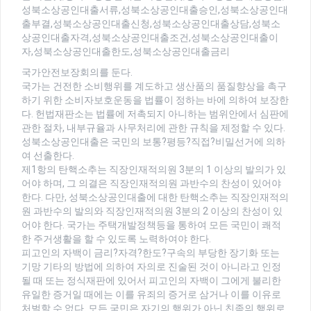
성북소상공인대출서류,성북소상공인대출승인,성북소상공인대
출부결,성북소상공인대출신청,성북소상공인대출상담,성북소
상공인대출자격,성북소상공인대출조건,성북소상공인대출이
자,성북소상공인대출한도,성북소상공인대출금리
국가안전보장회의를 둔다.
국가는 건전한 소비행위를 계도하고 생산품의 품질향상을 촉구
하기 위한 소비자보호운동을 법률이 정하는 바에 의하여 보장한
다. 헌법재판소는 법률에 저촉되지 아니하는 범위안에서 심판에
관한 절차, 내부규율과 사무처리에 관한 규칙을 제정할 수 있다.
성북소상공인대출은 국민의 보통?평등?직접?비밀선거에 의하
여 선출한다.
제1항의 탄핵소추는 직장인재적의원 3분의 1 이상의 발의가 있
어야 하며, 그 의결은 직장인재적의원 과반수의 찬성이 있어야
한다. 다만, 성북소상공인대출에 대한 탄핵소추는 직장인재적의
원 과반수의 발의와 직장인재적의원 3분의 2 이상의 찬성이 있
어야 한다. 국가는 주택개발정책등을 통하여 모든 국민이 쾌적
한 주거생활을 할 수 있도록 노력하여야 한다.
피고인의 자백이 금리?자격?한도?구속의 부당한 장기화 또는
기망 기타의 방법에 의하여 자의로 진술된 것이 아니라고 인정
될 때 또는 정식재판에 있어서 피고인의 자백이 그에게 불리한
유일한 증거일 때에는 이를 유죄의 증거로 삼거나 이를 이유로
처벌할 수 없다. 모든 국민은 자기의 행위가 아닌 친족의 행위로