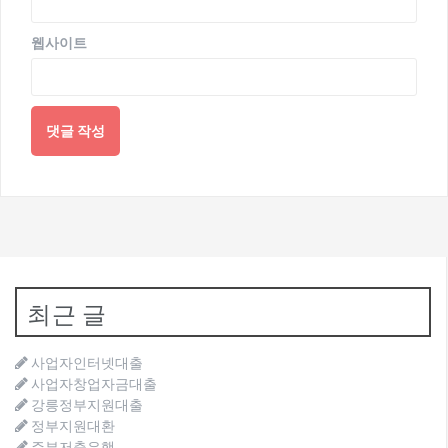
웹사이트
최근 글
사업자인터넷대출
사업자창업자금대출
강릉정부지원대출
정부지원대환
주부저축은행