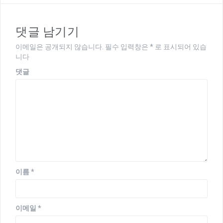
비
게
댓글 남기기
이
이메일은 공개되지 않습니다.
필수 입력창은
*
로 표시되어 있습
션
니다
댓글
이름
*
이메일
*