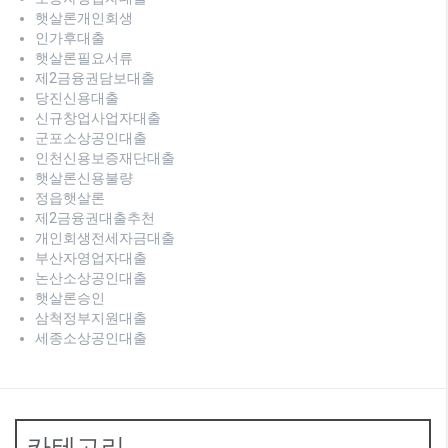
햇살론개인회생
인가후대출
햇살론필요서류
제2금융권담보대출
당진신용대출
신규창업사업자대출
군포소상공인대출
인천신용보증재단대출
햇살론신용불량
정읍햇살론
제2금융권대출추천
개인회생전세자금대출
부산자영업자대출
논산소상공인대출
햇살론승인
삼척정부지원대출
세종소상공인대출
카테고리